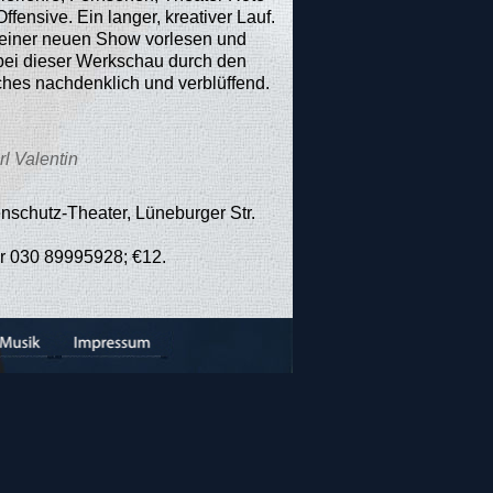
ensive. Ein langer, kreativer Lauf.
n seiner neuen Show vorlesen und
 bei dieser Werkschau durch den
nches nachdenklich und verblüffend.
l Valentin
nschutz-Theater, Lüneburger Str.
er 030 89995928; €12.