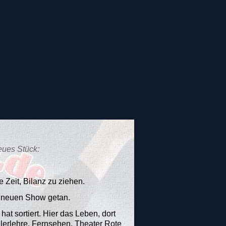
ues Stück:
ge Zeit, Bilanz zu ziehen.
r neuen Show getan.
hat sortiert. Hier das Leben, dort
erlehre, Fernsehen, Theater Rote