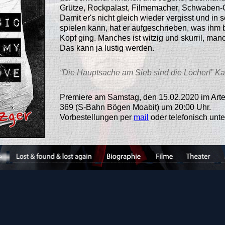
Grütze, Rockpalast, Filmemacher, Schwaben-Off
Damit er's nicht gleich wieder vergisst und i
spielen kann, hat er aufgeschrieben, was ihm
Kopf ging. Manches ist witzig und skurril, ma
Das kann ja lustig werden.
“Die Hauptsache am Sieb sind die Löcher!” Kar
Premiere am Samstag, den 15.02.2020 im Arte
369 (S-Bahn Bögen Moabit) um 20:00 Uhr.
Vorbestellungen per
mail
oder telefonisch unt