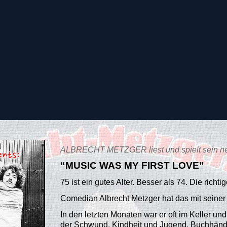
ALBRECHT METZGER liest und spielt sein ne
“MUSIC WAS MY FIRST LOVE”
75 ist ein gutes Alter. Besser als 74. Die richti
Comedian Albrecht Metzger hat das mit seine
In den letzten Monaten war er oft im Keller und 
der Schwund. Kindheit und Jugend, Buchhändl